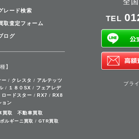
全国
グレード検索
01
TEL
買取査定フォーム
ブログ
種】
サー
クレスタ
アルテッツ
/
/
プラ
ル
１８０SX
フェアレデ
/
/
ロードスター
RX7
RX8
/
/
/
ション
車買取
不動車買取
ボルギーニ買取
/
GTR買取