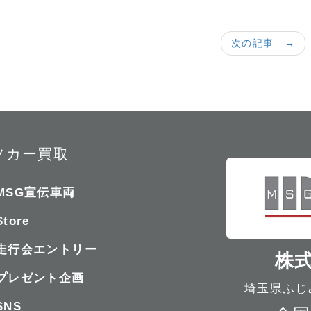
次の記事 →
ツカー買取
MSG宣伝車両
Store
走行会エントリー
株式
プレゼント企画
埼玉県ふじみ
SNS