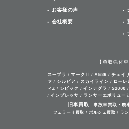
お客様の声
会社概要
【買取強化車
スープラ
マークⅡ
AE86
チェイ
/
/
/
ァ
シルビア
スカイライン
ローレ
/
/
/
ィZ
シビック
インテグラ
S2000
/
/
/
インプレッサ
ランサーエボリュー
/
/
旧車買取
事故車買取・廃
フェラーリ買取
/
ポルシェ買取
/
ラン