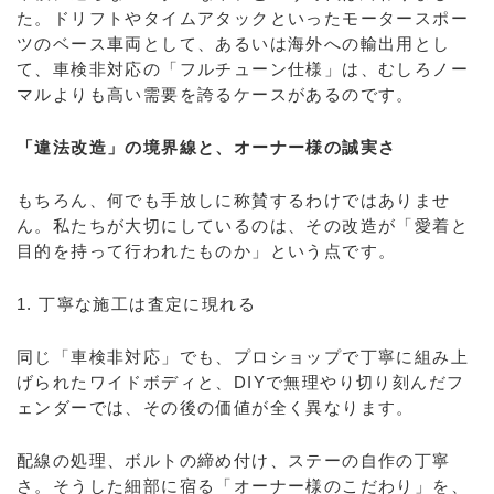
た。ドリフトやタイムアタックといったモータースポー
ツのベース車両として、あるいは海外への輸出用とし
て、車検非対応の「フルチューン仕様」は、むしろノー
マルよりも高い需要を誇るケースがあるのです。
「違法改造」の境界線と、オーナー様の誠実さ
もちろん、何でも手放しに称賛するわけではありませ
ん。私たちが大切にしているのは、その改造が「愛着と
目的を持って行われたものか」という点です。
1. 丁寧な施工は査定に現れる
同じ「車検非対応」でも、プロショップで丁寧に組み上
げられたワイドボディと、DIYで無理やり切り刻んだフ
ェンダーでは、その後の価値が全く異なります。
配線の処理、ボルトの締め付け、ステーの自作の丁寧
さ。そうした細部に宿る「オーナー様のこだわり」を、