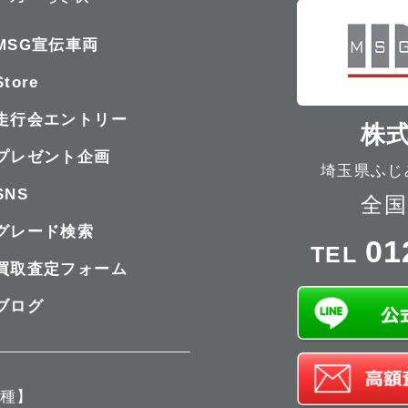
MSG宣伝車両
Store
走行会エントリー
株式
プレゼント企画
埼玉県ふじみ
SNS
全国
グレード検索
01
TEL
買取査定フォーム
ブログ
種】