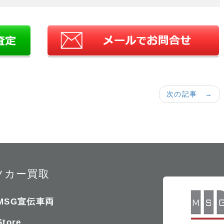
次の記事 →
ツカー買取
MSG宣伝車両
Store