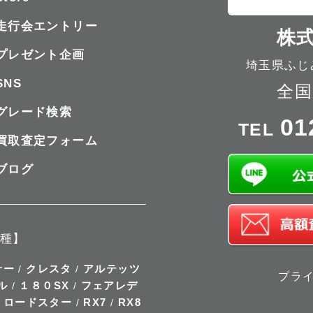
走行会エントリー
株式
プレゼント企画
埼玉県ふじみ
SNS
全国
グレード検索
01
TEL
買取査定フォーム
ブログ
種】
サー
クレスタ
アルテッツ
/
/
プラ
ル
１８０SX
フェアレデ
/
/
ロードスター
RX7
RX8
/
/
/