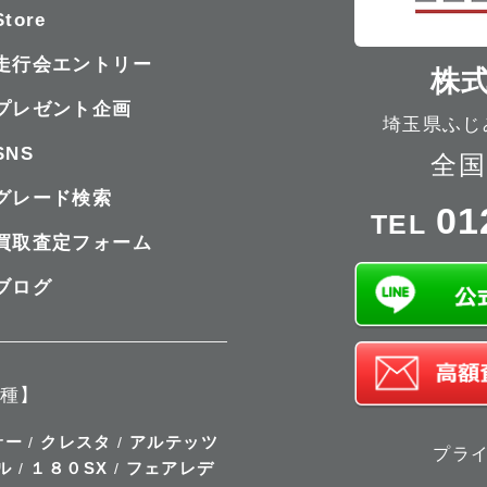
Store
走行会エントリー
株式
プレゼント企画
埼玉県ふじみ
SNS
全国
グレード検索
01
TEL
買取査定フォーム
ブログ
種】
サー
クレスタ
アルテッツ
/
/
プラ
ル
１８０SX
フェアレデ
/
/