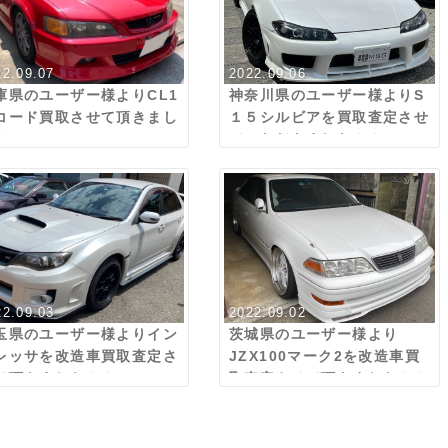
22.09.07
2022.09.06
庫県のユーザー様よりCL1
神奈川県のユーザー様よりS
コード買取させて頂きまし
１５シルビアを買取査定させ
！
ていただきました！！
22.09.03
2022.09.02
玉県のユーザー様よりイン
茨城県のユーザー様より
レッサを改造車買取査定さ
JZX100マーク2を改造車買
て頂きました！！
取査定させて頂きました！！