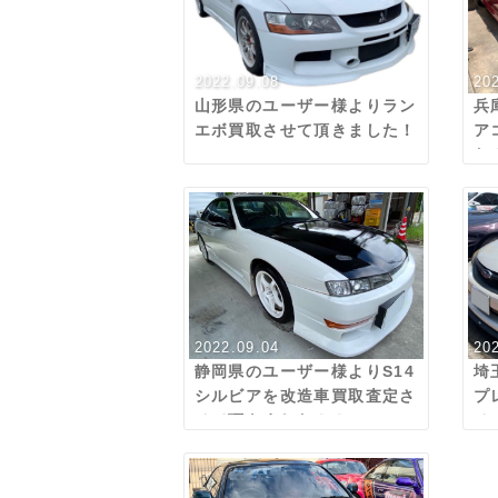
2022.09.08
20
山形県のユーザー様よりラン
兵
エボ買取させて頂きました！
ア
た
2022.09.04
20
静岡県のユーザー様よりS14
埼
シルビアを改造車買取査定さ
プ
せて頂きました！！
せ