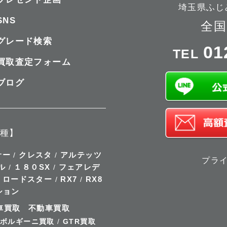
埼玉県ふじみ
SNS
全国
グレード検索
01
TEL
買取査定フォーム
ブログ
種】
サー
クレスタ
アルテッツ
/
/
プラ
ル
１８０SX
フェアレデ
/
/
ロードスター
RX7
RX8
/
/
/
ション
車買取
不動車買取
ボルギーニ買取
/
GTR買取